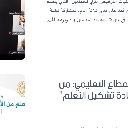
20 برنامج "إدارة عمليات الترخيص المهني للمعلمين" الذي ينفذه
ن بُعد على مدى ثلاثة أيام، بمشاركة نخبة
 في مجالات إعداد المعلمين وتطويرهم المهني
لقطاع التعليمي: من
عادة تشكيل التعلم"