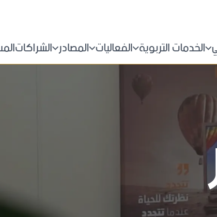
ي
الخدمات التربوية
الفعاليات
المصادر
الشراكات
الم
التدريب التربوي
الاخبار
اصدارات المركز
اتص
البرامج
الندوات
كتاب الشهر
الأ
لة و القيم
الاستشارات التربوية
معرض الصور
فيديو الشهر
انض
المكتبة
المقالات
ابد
القاعات التدريبية