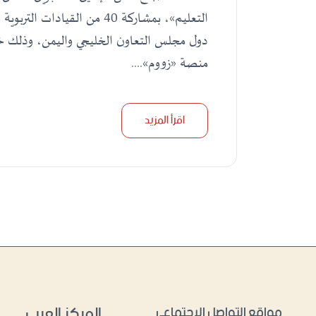
التعليم»، بمشاركة 40 من القي
منصة «زووم»....
اقرأ المزيد
المركز العربي
مواقع التواصل الاجتماعي