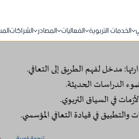
ي
الخدمات التربوية
الفعاليات
المصادر
الشراكات
الم
التدريب التربوي
الاخبار
اصدارات المركز
اتص
البرامج
الندوات
كتاب الشهر
الأ
لة و القيم
الاستشارات التربوية
معرض الصور
فيديو الشهر
انض
المكتبة
المقالات
ابد
القاعات التدريبية